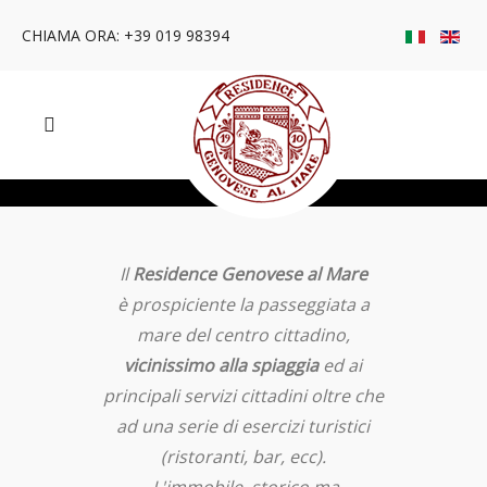
CHIAMA ORA: +39 019 98394
Il
Residence Genovese al Mare
è prospiciente la passeggiata a
mare del centro cittadino,
vicinissimo alla spiaggia
ed ai
principali servizi cittadini oltre che
ad una serie di esercizi turistici
(ristoranti, bar, ecc).