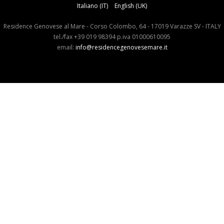
Italiano (IT)
English (UK)
Residence Genovese al Mare - Corso Colombo, 64 - 17019 Varazze SV - ITALY
tel./fax +39 019 98394 p.iva 01000610095
email:
info@residencegenovesemare.it